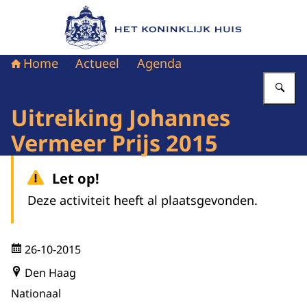
Naar de homepage van Het Koninklijk Huis
Home
Actueel
Agenda
Vu
Uitreiking Johannes
Vermeer Prijs 2015
Let op!
Deze activiteit heeft al plaatsgevonden.
26-10-2015
Den Haag
Nationaal