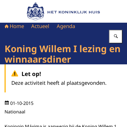
Naar de homepage van Het Koninklijk Huis
Home
Actueel
Agenda
Vu
Koning Willem I lezing en
winnaarsdiner
Let op!
Deze activiteit heeft al plaatsgevonden.
01-10-2015
Nationaal
Koningin Máxima is aanwezig bij de Koning Willem 1