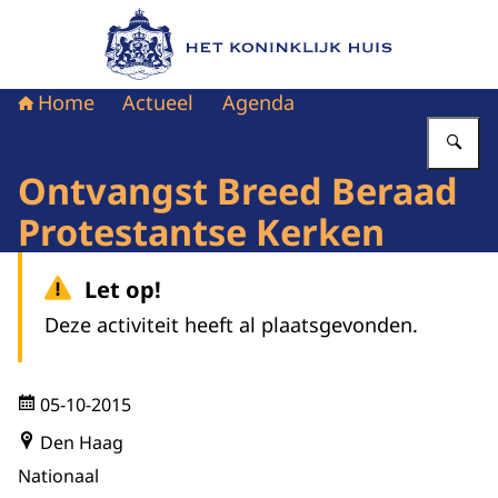
Naar de homepage van Het Koninklijk Huis
Home
Actueel
Agenda
Vu
Ontvangst Breed Beraad
Protestantse Kerken
Let op!
Deze activiteit heeft al plaatsgevonden.
05-10-2015
Den Haag
Nationaal