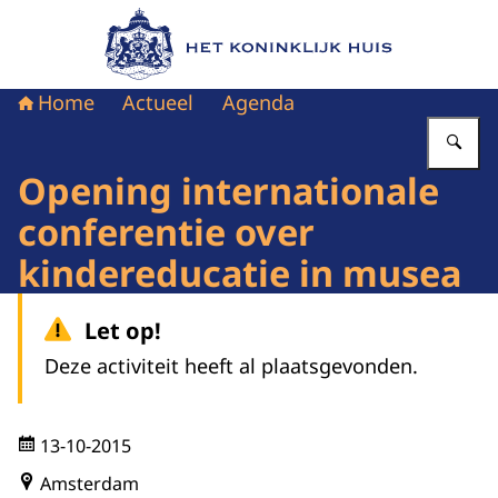
Naar de homepage van Het Koninklijk Huis
Home
Actueel
Agenda
Vu
Opening internationale
conferentie over
kindereducatie in musea
Let op!
Deze activiteit heeft al plaatsgevonden.
13-10-2015
Amsterdam