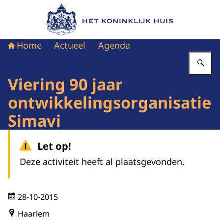
Naar de homepage van Het Koninklijk Huis
Home
Actueel
Agenda
Vu
Viering 90 jaar
ontwikkelingsorganisatie
Simavi
Let op!
Deze activiteit heeft al plaatsgevonden.
28-10-2015
Haarlem