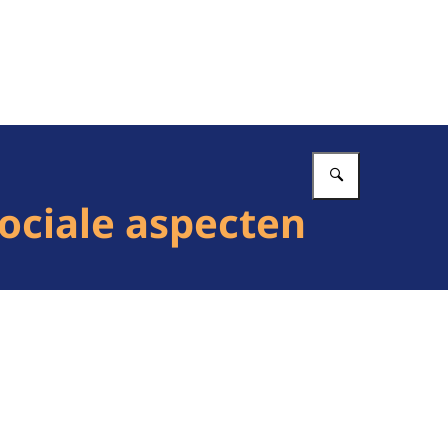
Vul in wat 
ociale aspecten