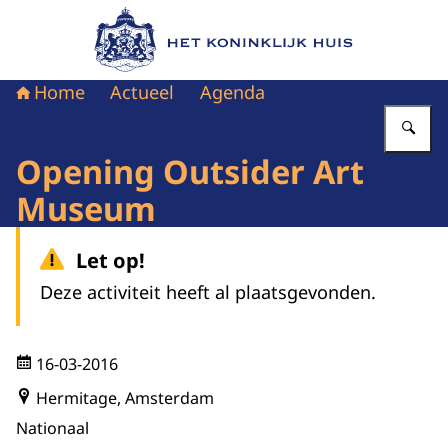
Naar de homepage van Het Koninklijk Huis
Home
Actueel
Agenda
Vu
Opening Outsider Art
Museum
Let op!
Deze activiteit heeft al plaatsgevonden.
16-03-2016
Hermitage, Amsterdam
Nationaal