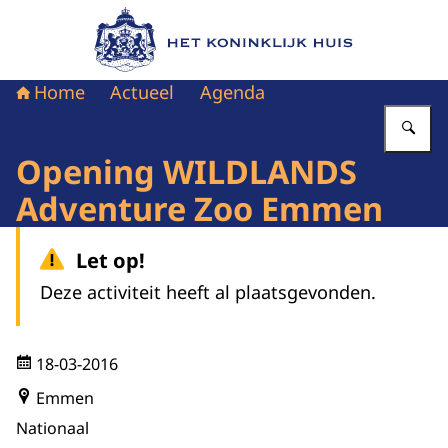
Naar de homepage van Het Koninklijk Huis
Home
Actueel
Agenda
Vu
Opening WILDLANDS
Adventure Zoo Emmen
Let op!
Deze activiteit heeft al plaatsgevonden.
18-03-2016
Emmen
Nationaal