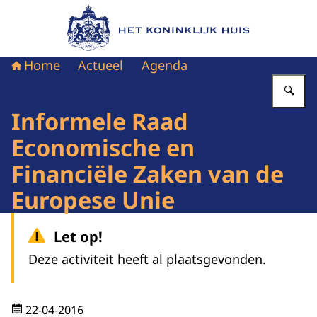
Naar de homepage van Het Koninklijk Huis
Home
Actueel
Agenda
Vu
Informele Raad
Economische en
Financiële Zaken van de
Europese Unie
Let op!
Deze activiteit heeft al plaatsgevonden.
22-04-2016