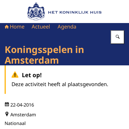
Naar de homepage van Het Koninklijk Huis
Home
Actueel
Agenda
Vu
Koningsspelen in
Amsterdam
Let op!
Deze activiteit heeft al plaatsgevonden.
22-04-2016
Amsterdam
Nationaal