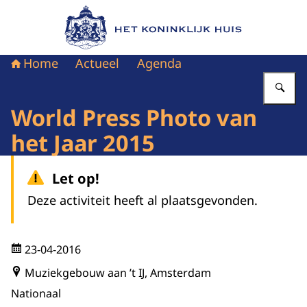
Naar de homepage van Het Koninklijk Huis
Home
Actueel
Agenda
Vu
World Press Photo van
het Jaar 2015
Let op!
Deze activiteit heeft al plaatsgevonden.
23-04-2016
Muziekgebouw aan ’t IJ, Amsterdam
Nationaal