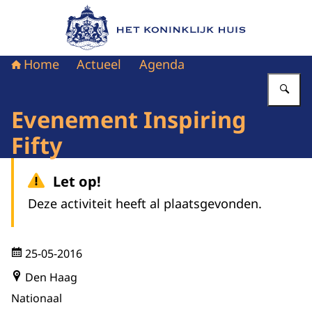
Naar de homepage van Het Koninklijk Huis
Home
Actueel
Agenda
Vu
Evenement Inspiring
Fifty
Let op!
Deze activiteit heeft al plaatsgevonden.
25-05-2016
Den Haag
Nationaal