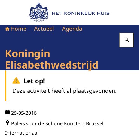
Naar de homepage van Het Koninklijk Huis
Home
Actueel
Agenda
Vu
Koningin
Elisabethwedstrijd
Let op!
Deze activiteit heeft al plaatsgevonden.
25-05-2016
Paleis voor de Schone Kunsten, Brussel
Internationaal