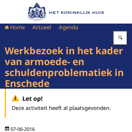
Naar de homepage van Het Koninklijk Huis
Home
Actueel
Agenda
Vu
Werkbezoek in het kader
van armoede- en
schuldenproblematiek in
Enschede
Let op!
Deze activiteit heeft al plaatsgevonden.
07-06-2016