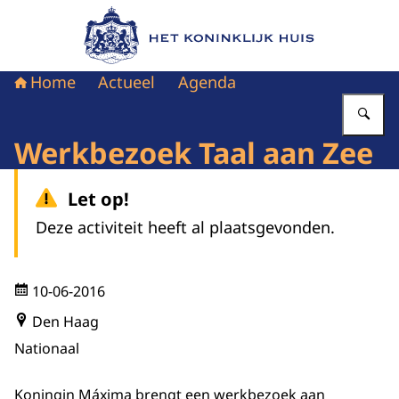
Naar de homepage van Het Koninklijk Huis
Home
Actueel
Agenda
Vu
Werkbezoek Taal aan Zee
Let op!
Deze activiteit heeft al plaatsgevonden.
10-06-2016
Den Haag
Nationaal
Koningin Máxima brengt een werkbezoek aan