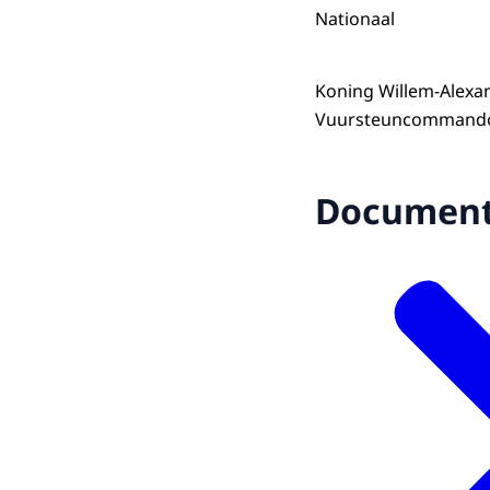
Nationaal
Koning Willem-Alexa
Vuursteuncommando v
Documen