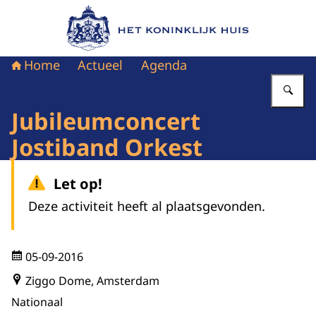
Naar de homepage van Het Koninklijk Huis
Home
Actueel
Agenda
Vu
Jubileumconcert
Jostiband Orkest
Let op!
Deze activiteit heeft al plaatsgevonden.
05-09-2016
Ziggo Dome, Amsterdam
Nationaal