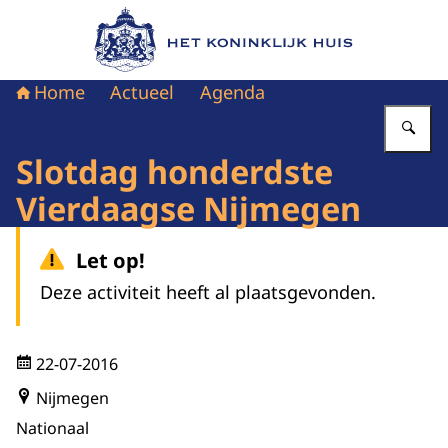
Naar de homepage van Het Koninklijk Huis
Home
Actueel
Agenda
Vu
Slotdag honderdste
Vierdaagse Nijmegen
Let op!
Deze activiteit heeft al plaatsgevonden.
22-07-2016
Nijmegen
Nationaal