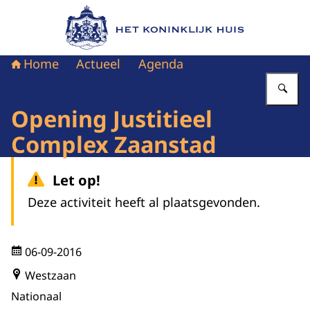
Naar de homepage van Het Koninklijk Huis
Home
Actueel
Agenda
Vu
Opening Justitieel
Complex Zaanstad
Let op!
Deze activiteit heeft al plaatsgevonden.
06-09-2016
Westzaan
Nationaal