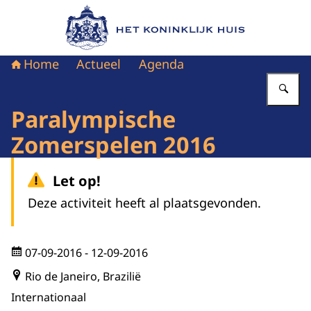
Naar de homepage van Het Koninklijk Huis
Home
Actueel
Agenda
Vu
Paralympische
Zomerspelen 2016
Let op!
Deze activiteit heeft al plaatsgevonden.
07-09-2016
- 12-09-2016
Rio de Janeiro, Brazilië
Internationaal