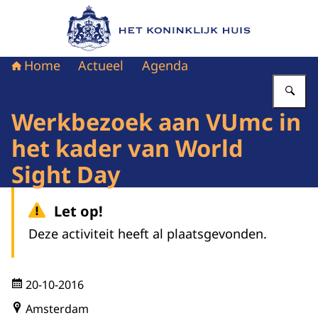
Naar de homepage van Het Koninklijk Huis
Home
Actueel
Agenda
Vu
Werkbezoek aan VUmc in
het kader van World
Sight Day
Let op!
Deze activiteit heeft al plaatsgevonden.
20-10-2016
Amsterdam