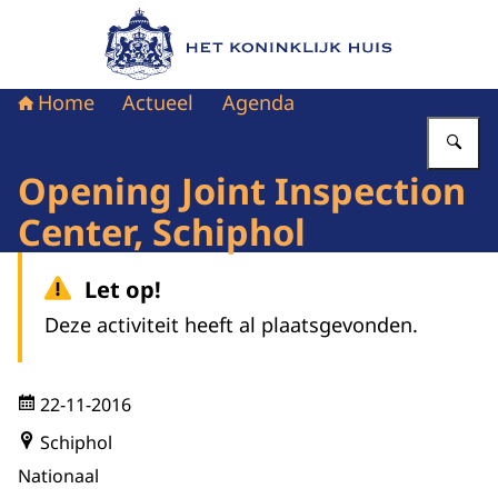
Naar de homepage van Het Koninklijk Huis
Home
Actueel
Agenda
Vu
Opening Joint Inspection
Center, Schiphol
Let op!
Deze activiteit heeft al plaatsgevonden.
22-11-2016
Schiphol
Nationaal