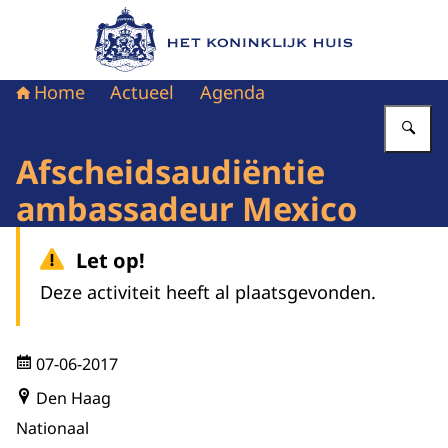
Naar de homepage van Het Koninklijk Huis
Home
Actueel
Agenda
Vu
Afscheidsaudiëntie
ambassadeur Mexico
Let op!
Deze activiteit heeft al plaatsgevonden.
07-06-2017
Den Haag
Nationaal