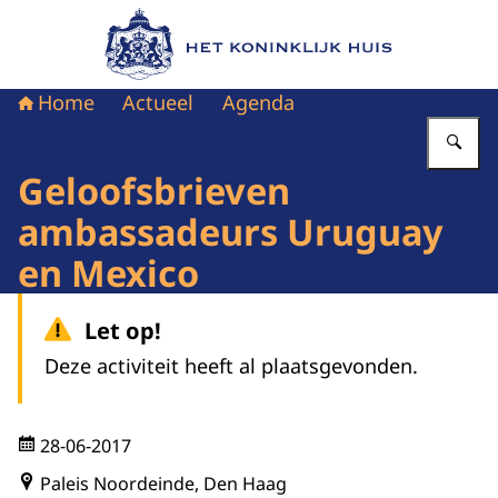
Naar de homepage van Het Koninklijk Huis
Home
Actueel
Agenda
Vu
Geloofsbrieven
ambassadeurs Uruguay
en Mexico
Let op!
Deze activiteit heeft al plaatsgevonden.
28-06-2017
Paleis Noordeinde, Den Haag