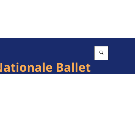
Vul in wat 
ationale Ballet