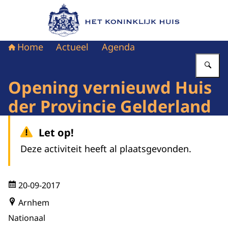
Naar de homepage van Het Koninklijk Huis
Home
Actueel
Agenda
Vu
Opening vernieuwd Huis
der Provincie Gelderland
Let op!
Deze activiteit heeft al plaatsgevonden.
20-09-2017
Arnhem
Nationaal