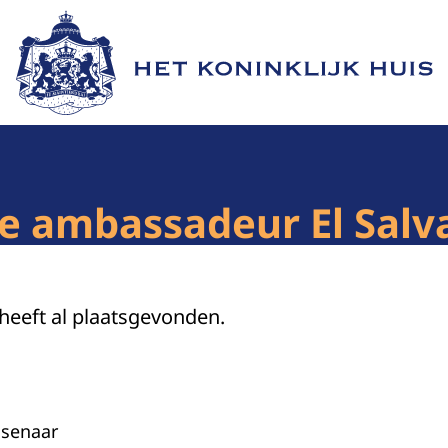
Naar de homepage van Het Koninklijk Huis
e ambassadeur El Salv
 heeft al plaatsgevonden.
ssenaar