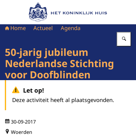
Naar de homepage van Het Koninklijk Huis
Home
Actueel
Agenda
Vu
50-jarig jubileum
Nederlandse Stichting
voor Doofblinden
Let op!
Deze activiteit heeft al plaatsgevonden.
30-09-2017
Woerden