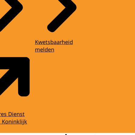
Kwetsbaarheid
melden
res Dienst
 Koninklijk