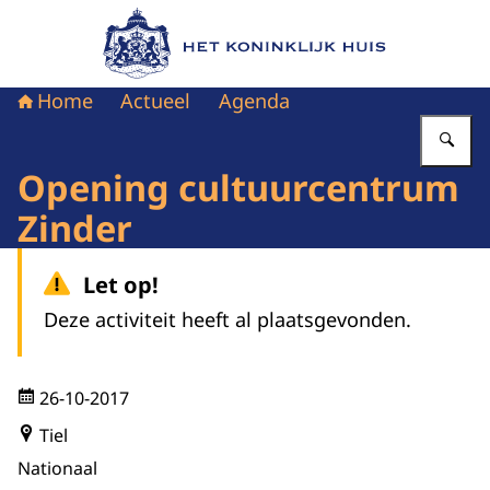
Naar de homepage van Het Koninklijk Huis
Home
Actueel
Agenda
Vu
Opening cultuurcentrum
Zinder
Let op!
Deze activiteit heeft al plaatsgevonden.
26-10-2017
Tiel
Nationaal