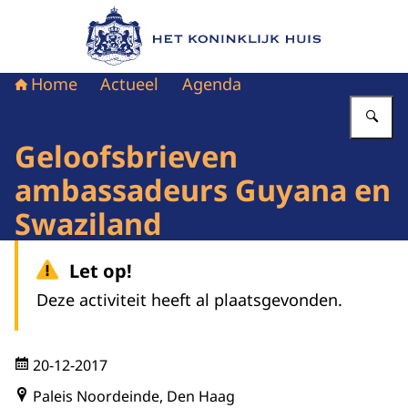
Naar de homepage van Het Koninklijk Huis
Home
Actueel
Agenda
Vu
Geloofsbrieven
ambassadeurs Guyana en
Swaziland
Let op!
Deze activiteit heeft al plaatsgevonden.
20-12-2017
Paleis Noordeinde, Den Haag