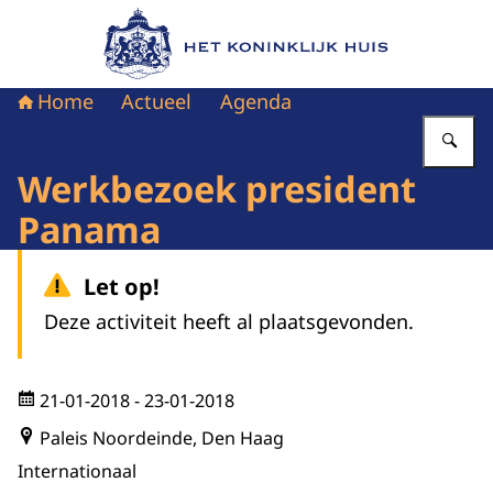
Naar de homepage van Het Koninklijk Huis
Home
Actueel
Agenda
Vu
Werkbezoek president
Panama
Let op!
Deze activiteit heeft al plaatsgevonden.
21-01-2018
- 23-01-2018
Paleis Noordeinde, Den Haag
Internationaal