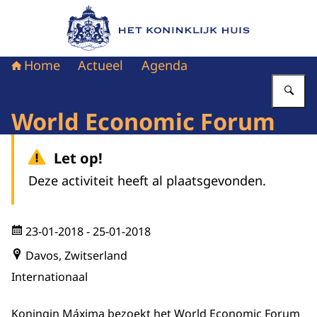
Naar de homepage van Het Koninklijk Huis
Home
Actueel
Agenda
Vu
World Economic Forum
Let op!
Deze activiteit heeft al plaatsgevonden.
23-01-2018
- 25-01-2018
Davos, Zwitserland
Internationaal
Koningin Máxima bezoekt het World Economic Forum