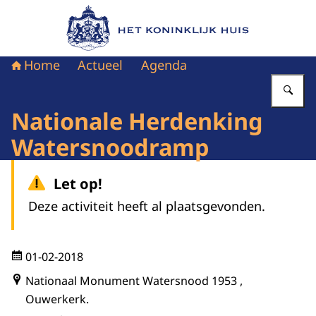
Naar de homepage van Het Koninklijk Huis
Home
Actueel
Agenda
Vu
Nationale Herdenking
Watersnoodramp
Let op!
Deze activiteit heeft al plaatsgevonden.
01-02-2018
Nationaal Monument Watersnood 1953 ,
Ouwerkerk.