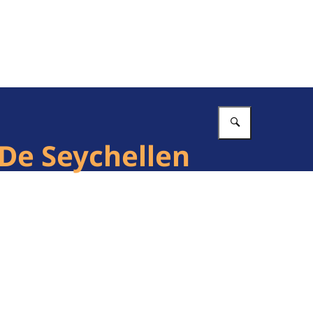
Vul in wat 
De Seychellen