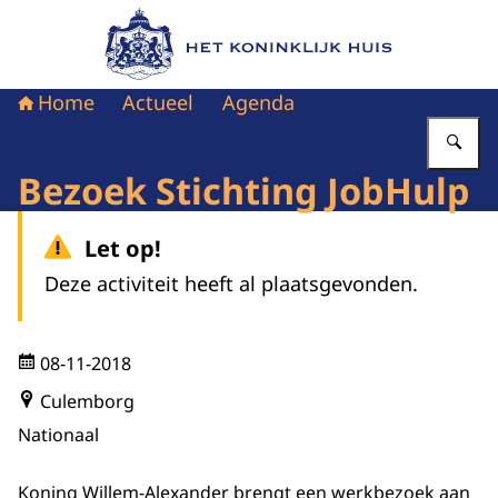
Naar de homepage van Het Koninklijk Huis
Home
Actueel
Agenda
Vu
Bezoek Stichting JobHulp
Let op!
Deze activiteit heeft al plaatsgevonden.
08-11-2018
Culemborg
Nationaal
Koning Willem-Alexander brengt een werkbezoek aan