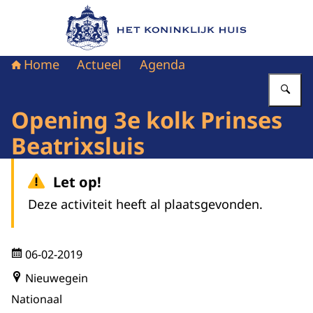
Naar de homepage van Het Koninklijk Huis
Home
Actueel
Agenda
Vu
Opening 3e kolk Prinses
Beatrixsluis
Let op!
Deze activiteit heeft al plaatsgevonden.
06-02-2019
Nieuwegein
Nationaal