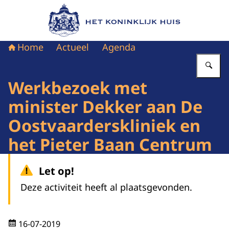
Naar de homepage van Het Koninklijk Huis
Home
Actueel
Agenda
Vu
Werkbezoek met
minister Dekker aan De
Oostvaarderskliniek en
het Pieter Baan Centrum
Let op!
Deze activiteit heeft al plaatsgevonden.
16-07-2019