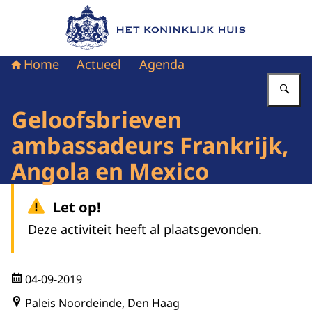
Naar de homepage van Het Koninklijk Huis
Home
Actueel
Agenda
Vu
Geloofsbrieven
ambassadeurs Frankrijk,
Angola en Mexico
Let op!
Deze activiteit heeft al plaatsgevonden.
04-09-2019
Paleis Noordeinde, Den Haag