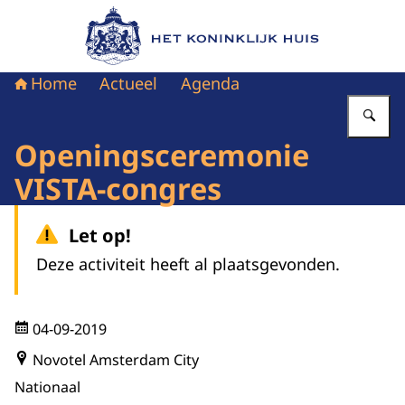
Naar de homepage van Het Koninklijk Huis
Home
Actueel
Agenda
Vu
Openingsceremonie
VISTA-congres
Let op!
Deze activiteit heeft al plaatsgevonden.
04-09-2019
Novotel Amsterdam City
Nationaal