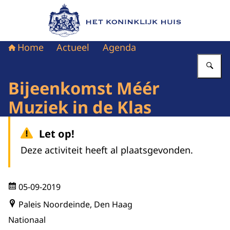
Naar de homepage van Het Koninklijk Huis
Home
Actueel
Agenda
Vu
Bijeenkomst Méér
Muziek in de Klas
Let op!
Deze activiteit heeft al plaatsgevonden.
05-09-2019
Paleis Noordeinde, Den Haag
Nationaal