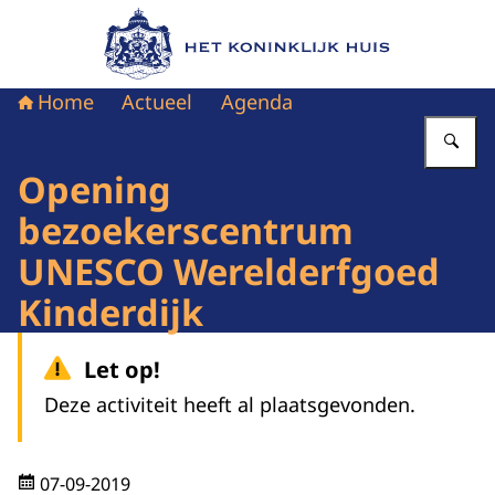
Naar de homepage van Het Koninklijk Huis
Home
Actueel
Agenda
Vu
Opening
bezoekerscentrum
UNESCO Werelderfgoed
Kinderdijk
Let op!
Deze activiteit heeft al plaatsgevonden.
07-09-2019