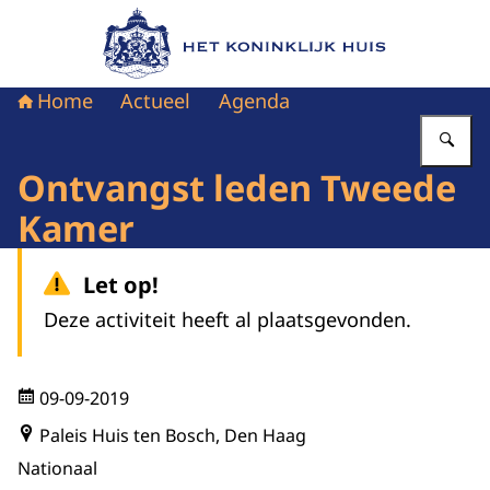
Naar de homepage van Het Koninklijk Huis
Home
Actueel
Agenda
Vu
Ontvangst leden Tweede
Kamer
Let op!
Deze activiteit heeft al plaatsgevonden.
09-09-2019
Paleis Huis ten Bosch, Den Haag
Nationaal