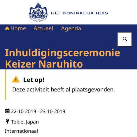
Naar de homepage van Het Koninklijk Huis
Home
Actueel
Agenda
Vu
Inhuldigingsceremonie
Keizer Naruhito
Let op!
Deze activiteit heeft al plaatsgevonden.
22-10-2019
- 23-10-2019
Tokio, Japan
Internationaal