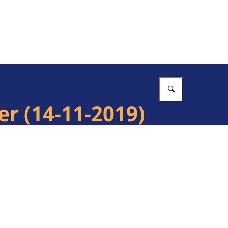
Vul in wat 
er (14-11-2019)