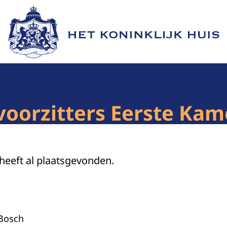
Naar de homepage van Het Koninklijk Huis
voorzitters Eerste Kam
 heeft al plaatsgevonden.
 Bosch