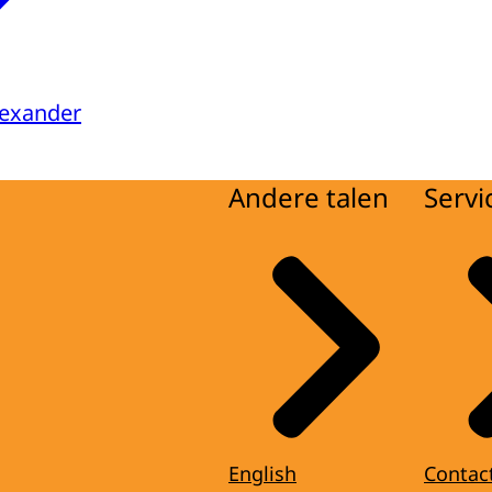
lexander
Andere talen
Servi
English
Contac