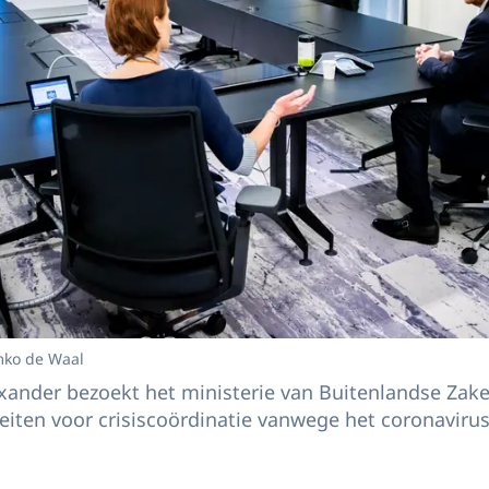
mko de Waal
ander bezoekt het ministerie van Buitenlandse Zake
teiten voor crisiscoördinatie vanwege het coronavirus