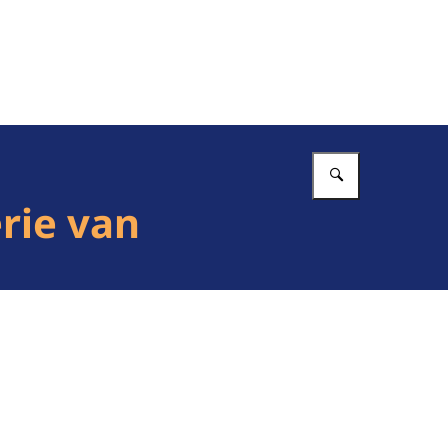
Vul in wat 
rie van