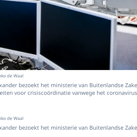
mko de Waal
ander bezoekt het ministerie van Buitenlandse Zake
teiten voor crisiscoördinatie vanwege het coronavirus
mko de Waal
ander bezoekt het ministerie van Buitenlandse Zaken 