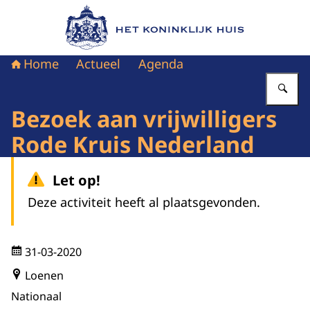
Naar de homepage van Het Koninklijk Huis
Home
Actueel
Agenda
Vu
Bezoek aan vrijwilligers
Rode Kruis Nederland
Let op!
Deze activiteit heeft al plaatsgevonden.
31-03-2020
Loenen
Nationaal