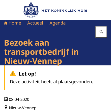
Naar de homepage van Het Koninklijk Huis
Home
Actueel
Agenda
Vu
Bezoek aan
transportbedrijf in
Nieuw-Vennep
Let op!
Deze activiteit heeft al plaatsgevonden.
08-04-2020
Nieuw-Vennep