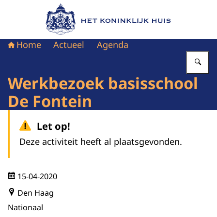
Naar de homepage van Het Koninklijk Huis
Home
Actueel
Agenda
Vu
Werkbezoek basisschool
De Fontein
Let op!
Deze activiteit heeft al plaatsgevonden.
15-04-2020
Den Haag
Nationaal