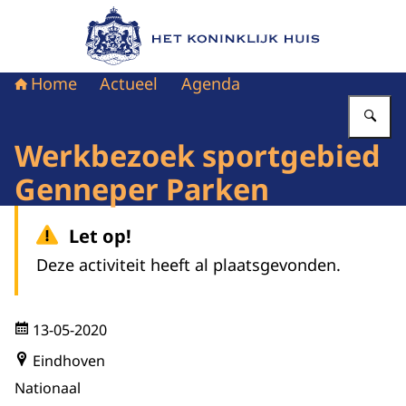
Naar de homepage van Het Koninklijk Huis
Home
Actueel
Agenda
Vu
Werkbezoek sportgebied
Genneper Parken
Let op!
Deze activiteit heeft al plaatsgevonden.
13-05-2020
Eindhoven
Nationaal